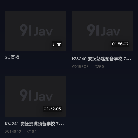
广告
01:56:07
SQ直播
KV-
240 安抚奶嘴预备学校 78 Yuzu Shirakawa - 白川柚子
15606
59
02:22:05
KV-
241 安抚奶嘴预备学校 79 七濑八织 - 七濑伊织
14692
64